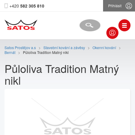
+420
582 305 810
Přihlásit
Satos Prostějov a.s
>
Stavební kování a závěsy
>
Okenní kování
>
Bernát
>
Půloliva Tradition Matný nikl
Půloliva Tradition Matný
nikl