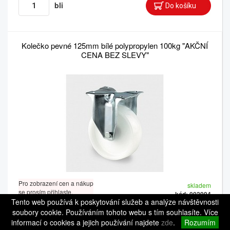
bli
Kolečko pevné 125mm bílé polypropylen 100kg "AKČNÍ
CENA BEZ SLEVY"
Pro zobrazení cen a nákup
skladem
se prosím přihlaste.
kód: 002994
Tento web používá k poskytování služeb a analýze návštěvnosti
Balení 1: 1 ks
Balení 2: 24 ks
soubory cookie. Používáním tohoto webu s tím souhlasíte. Více
informací o cookies a jejich používání najdete
zde
.
Rozumím