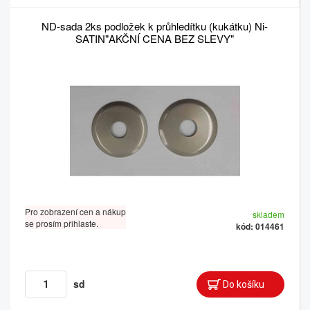
ND-sada 2ks podložek k průhledítku (kukátku) Ni-
SATIN"AKČNÍ CENA BEZ SLEVY"
Pro zobrazení cen a nákup
skladem
se prosím přihlaste.
kód: 014461
sd