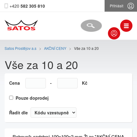
+420
582 305 810
Přihlásit
Satos Prostějov a.s
>
AKČNÍ CENY
>
Vše za 10 a 20
Vše za 10 a 20
Cena
-
Kč
Pouze doprodej
Řadit dle
Rohovník ozdobný 100x100x2 mm Žl.zn "AKČNÍ CENA