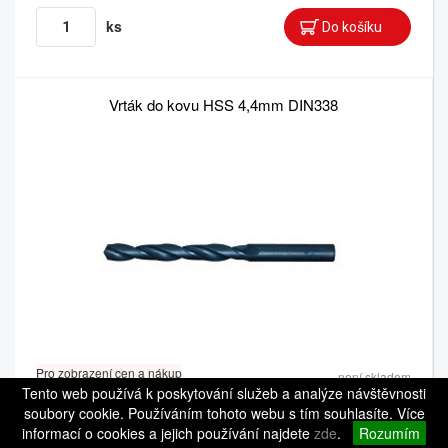
ks
Vrták do kovu HSS 4,4mm DIN338
Pro zobrazení cen a nákup
není skladem
se prosím přihlaste.
Tento web používá k poskytování služeb a analýze návštěvnosti
kód: 837844
soubory cookie. Používáním tohoto webu s tím souhlasíte. Více
informací o cookies a jejich používání najdete
zde
.
Rozumím