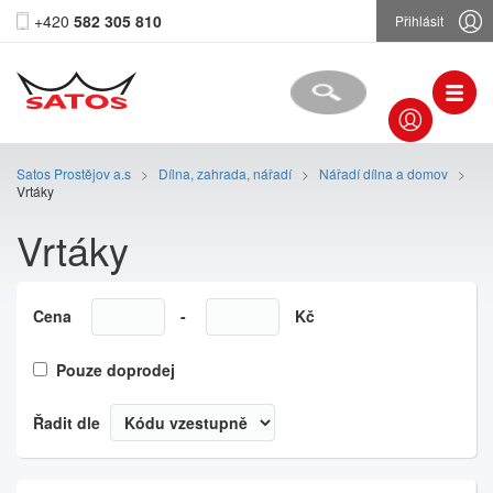
+420
582 305 810
Přihlásit
Satos Prostějov a.s
>
Dílna, zahrada, nářadí
>
Nářadí dílna a domov
>
Vrtáky
Vrtáky
Cena
-
Kč
Pouze doprodej
Řadit dle