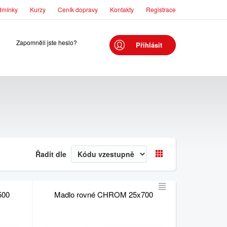
dmínky
Kurzy
Ceník dopravy
Kontakty
Registrace
Zapomněli jste heslo?
Přihlásit
Řadit dle
500
Madlo rovné CHROM 25x700