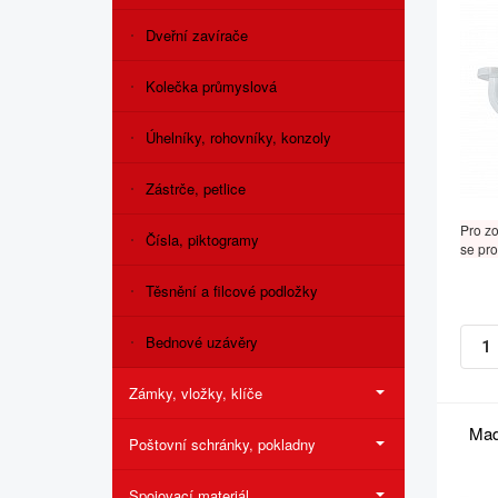
Dveřní zavírače
Kolečka průmyslová
Úhelníky, rohovníky, konzoly
Zástrče, petlice
Pro z
Čísla, piktogramy
se pro
Těsnění a filcové podložky
Bednové uzávěry
Zámky, vložky, klíče
Mad
Poštovní schránky, pokladny
Spojovací materiál