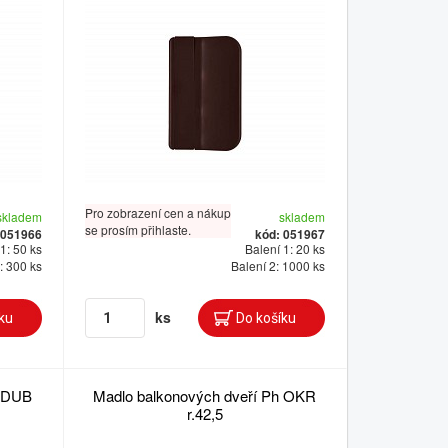
Pro zobrazení cen a nákup
skladem
skladem
se prosím přihlaste.
 051966
kód: 051967
1: 50 ks
Balení 1: 20 ks
: 300 ks
Balení 2: 1000 ks
ks
h DUB
Madlo balkonových dveří Ph OKR
r.42,5