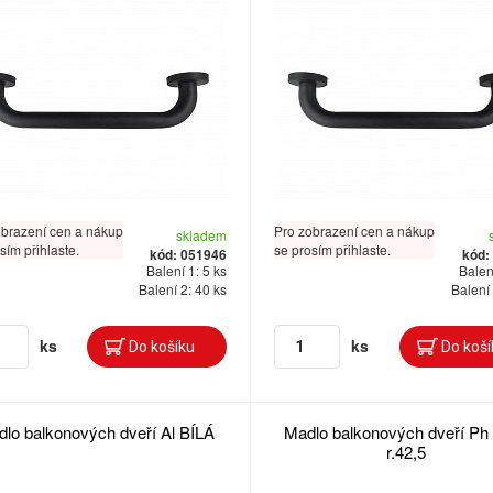
obrazení cen a nákup
Pro zobrazení cen a nákup
skladem
sím přihlaste.
se prosím přihlaste.
kód: 051946
kód:
Balení 1: 5 ks
Balení
Balení 2: 40 ks
Balení 
ks
ks
lo balkonových dveří Al BÍLÁ
Madlo balkonových dveří Ph
r.42,5