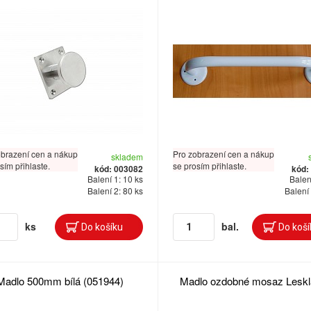
obrazení cen a nákup
Pro zobrazení cen a nákup
skladem
sím přihlaste.
se prosím přihlaste.
kód: 003082
kód:
Balení 1: 10 ks
Balení
Balení 2: 80 ks
Balení 
ks
bal.
Madlo 500mm bílá (051944)
Madlo ozdobné mosaz Lesk