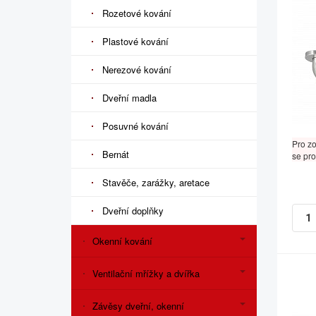
Rozetové kování
Plastové kování
Nerezové kování
Dveřní madla
Posuvné kování
Pro z
Bernát
se pro
Stavěče, zarážky, aretace
Dveřní doplňky
Okenní kování
Ventilační mřížky a dvířka
Závěsy dveřní, okenní