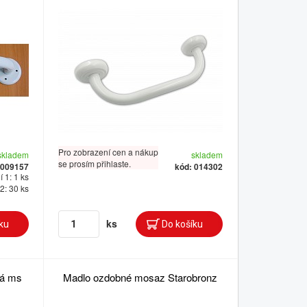
Pro zobrazení cen a nákup
skladem
skladem
se prosím přihlaste.
 009157
kód: 014302
 1: 1 ks
2: 30 ks
ks
lá ms
Madlo ozdobné mosaz Starobronz