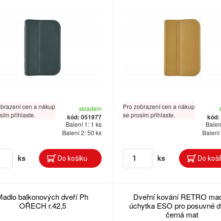
obrazení cen a nákup
Pro zobrazení cen a nákup
skladem
sím přihlaste.
se prosím přihlaste.
kód: 051977
kód:
Balení 1: 1 ks
Balení
Balení 2: 50 ks
Balení 
ks
ks
Madlo balkonových dveří Ph
Dveřní kování RETRO mad
OŘECH r.42,5
úchytka ESO pro posuvné d
černá mat