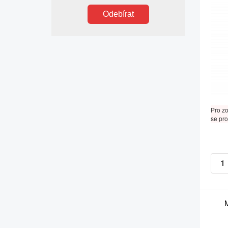
Odebírat
Pro z
se pro