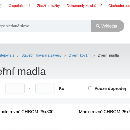
O společnosti
Zboží a služby
Dokumenty ke stažení
Obchodní po
tějov a.s
>
Stavební kování a závěsy
>
Dveřní kování
>
Dveřní madla
řní madla
a
-
Kč
Pouze doprodej
adlo rovné CHROM 25x300
Madlo rovné CHROM 25x