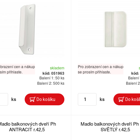
obrazení cen a nákup
Pro zobrazení cen a nákup
skladem
sím přihlaste.
se prosím přihlaste.
kód: 051963
kód:
Balení 1: 50 ks
Balení 
Balení 2: 500 ks
Balení 2
ks
ks
Madlo balkonových dveří Ph
Madlo balkonových dveří P
ANTRACIT r.42,5
SVĚTLÝ r.42,5