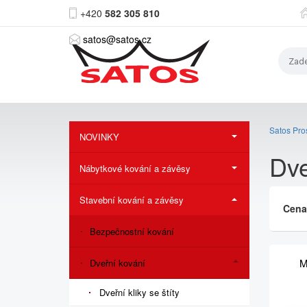
+420
582 305 810
satos@satos.cz
Satos Pros
NOVINKY
Dve
Nábytkové kování a závěsy
Stavební kování a závěsy
Cen
Bezpečnostní kování
M
Dveřní kování
Dveřní kliky se štíty