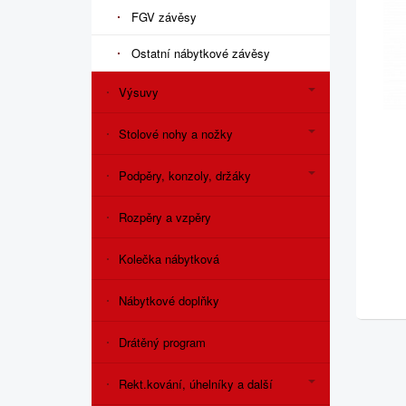
FGV závěsy
Ostatní nábytkové závěsy
Výsuvy
Stolové nohy a nožky
Podpěry, konzoly, držáky
Rozpěry a vzpěry
Kolečka nábytková
Nábytkové doplňky
Drátěný program
Rekt.kování, úhelníky a další