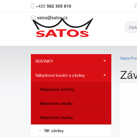
+420
582 305 810
satos@satos.cz
Satos Pros
NOVINKY
Záv
Nábytkové kování a závěsy
Nábytkové úchytky
Nábytkové věšáky
Nábytkové závěsy
NK závěsy