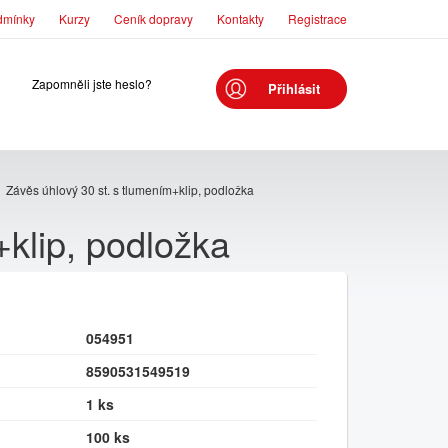
dmínky
Kurzy
Ceník dopravy
Kontakty
Registrace
Zapomněli jste heslo?
Přihlásit
Závěs úhlový 30 st. s tlumením+klip, podložka
+klip, podložka
054951
8590531549519
1 ks
100 ks