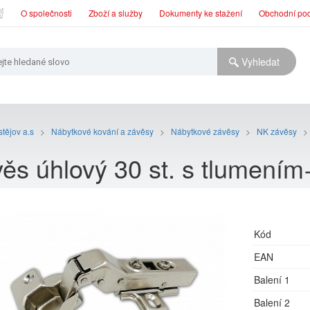
O společnosti
Zboží a služby
Dokumenty ke stažení
Obchodní po
tějov a.s
>
Nábytkové kování a závěsy
>
Nábytkové závěsy
>
NK závěsy
>
ěs úhlový 30 st. s tlumením
Kód
EAN
Balení 1
Balení 2