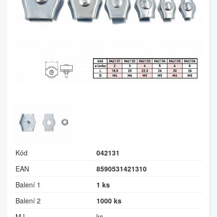
Kód
042131
EAN
8590531421310
Balení 1
1 ks
Balení 2
1000 ks
MJ
ks